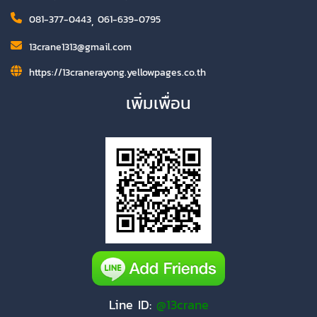
081-377-0443
,
061-639-0795
13crane1313@gmail.com
https://13cranerayong.yellowpages.co.th
เพิ่มเพื่อน
Line ID:
@13crane