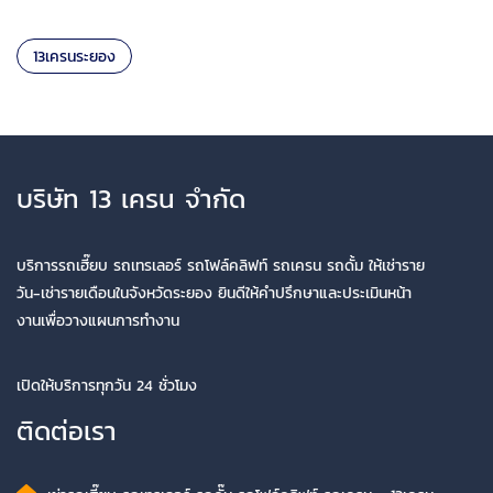
13เครนระยอง
บริษัท 13 เครน จำกัด
บริการรถเฮี๊ยบ รถเทรเลอร์ รถโฟล์คลิฟท์ รถเครน รถดั้ม ให้เช่าราย
วัน-เช่ารายเดือนในจังหวัดระยอง ยินดีให้คำปรึกษาและประเมินหน้า
งานเพื่อวางแผนการทำงาน
เปิดให้บริการทุกวัน 24 ชั่วโมง
ติดต่อเรา