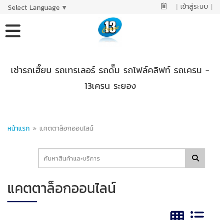
|
เข้าสู่ระบบ
|
Select Language
▼
เช่ารถเฮี๊ยบ รถเทรเลอร์ รถดั๊ม รถโฟล์คลิฟท์ รถเครน -
13เครน ระยอง
หน้าแรก
»
แคตตาล็อกออนไลน์
แคตตาล็อกออนไลน์