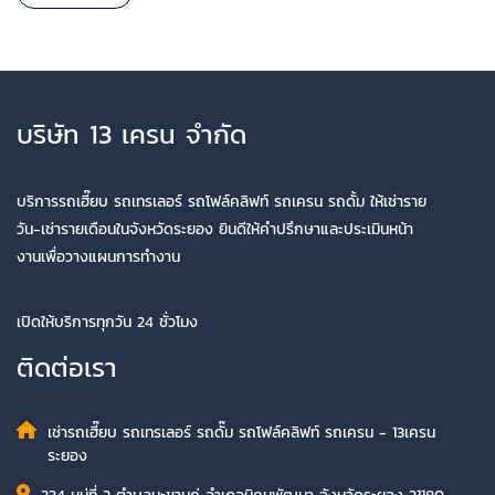
บริษัท 13 เครน จำกัด
บริการรถเฮี๊ยบ รถเทรเลอร์ รถโฟล์คลิฟท์ รถเครน รถดั้ม ให้เช่าราย
วัน-เช่ารายเดือนในจังหวัดระยอง ยินดีให้คำปรึกษาและประเมินหน้า
งานเพื่อวางแผนการทำงาน
เปิดให้บริการทุกวัน 24 ชั่วโมง
ติดต่อเรา
เช่ารถเฮี๊ยบ รถเทรเลอร์ รถดั๊ม รถโฟล์คลิฟท์ รถเครน - 13เครน
ระยอง