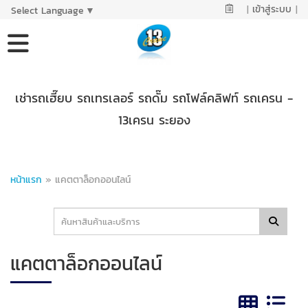
|
เข้าสู่ระบบ
|
Select Language
▼
เช่ารถเฮี๊ยบ รถเทรเลอร์ รถดั๊ม รถโฟล์คลิฟท์ รถเครน -
13เครน ระยอง
หน้าแรก
»
แคตตาล็อกออนไลน์
แคตตาล็อกออนไลน์