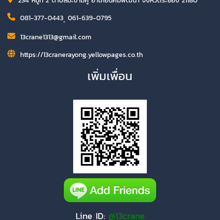
234 หมู่ที่ 2 ตำบลมะขามคู่ อำเภอนิคมพัฒนา จังหวัดระยอง 21180
081-377-0443
,
061-639-0795
13crane1313@gmail.com
https://13cranerayong.yellowpages.co.th
เพิ่มเพื่อน
Line ID:
@13crane