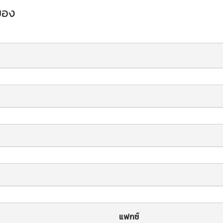
ะยอง
แฟกซ์